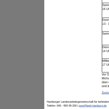
Sams
16 U
Donn
13 - 
Sams
Dien
14 U
Mittw
17 U
Vor O
Micha
über 
und d
Zurü
Hamburger Landesarbeitsgemeinschaft für behindert
Telefon: 040 - 855 99 200 |
post@lagh-hamburg.de