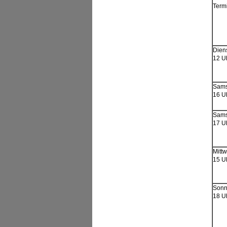
Term
Dien
12 U
Sams
16 U
Sams
17 U
Mitt
15 U
Sonn
18 U