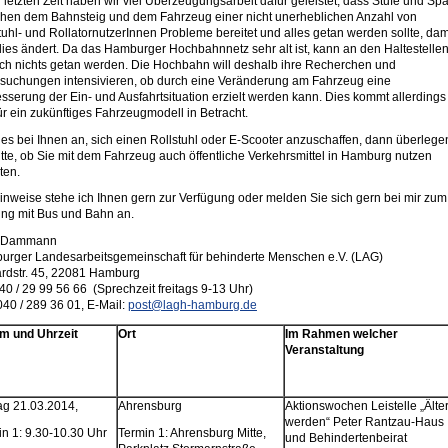
r letzten Zeit haben wir viel Überzeugungsarbeit dafür geleistet, dass Stufe und Spa
hen dem Bahnsteig und dem Fahrzeug einer nicht unerheblichen Anzahl von
tuhl- und RollatornutzerInnen Probleme bereitet und alles getan werden sollte, dam
dies ändert. Da das Hamburger Hochbahnnetz sehr alt ist, kann an den Haltestelle
ach nichts getan werden. Die Hochbahn will deshalb ihre Recherchen und
suchungen intensivieren, ob durch eine Veränderung am Fahrzeug eine
sserung der Ein- und Ausfahrtsituation erzielt werden kann. Dies kommt allerdings
für ein zukünftiges Fahrzeugmodell in Betracht.
 es bei Ihnen an, sich einen Rollstuhl oder E-Scooter anzuschaffen, dann überlege
itte, ob Sie mit dem Fahrzeug auch öffentliche Verkehrsmittel in Hamburg nutzen
ten.
inweise stehe ich Ihnen gern zur Verfügung oder melden Sie sich gern bei mir zum
ing mit Bus und Bahn an.
e Dammann
rger Landesarbeitsgemeinschaft für behinderte Menschen e.V. (LAG)
rdstr. 45, 22081 Hamburg
040 / 29 99 56 66 (Sprechzeit freitags 9-13 Uhr)
040 / 289 36 01, E-Mail:
post@lagh-hamburg.de
m und Uhrzeit
Ort
Im Rahmen welcher
Veranstaltung
ag 21.03.2014,
Ahrensburg
Aktionswochen Leistelle „Älte
werden“ Peter Rantzau-Haus
in 1: 9.30-10.30 Uhr
Termin 1: Ahrensburg Mitte,
und Behindertenbeirat