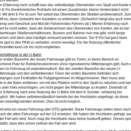
cht werden.
r Erfahrung nach schafft man das selbständige Überwinden von Spalt und Kante m
 E-Fix (herkömmlicher Rollstuhl mit einem Zusatzmotor, kleine Vorderräder) nicht
r. Mit dem E-Fix ist zum Teil selbst das Überwinden der Straßen problematisch. Zu
hilft es, dann rückwärts den Kantstein zu erklimmen. (Sicherlich hängt das auch imm
enig vom Geschick und Mut der Fahrerin/des Fahrers ab.) Meiner Erfahrung nach
ert es nicht selten, dass die Vorderachsen das Überwinden von Kanten, die es bei
amburger Straßenverhältnissen, Bussen und Bahnen nun mal gibt, nicht lange
chen und dann also häufiger erneuert werden müssen. Der E-Fix hat ganz klare
ile (gut in den PKW zu verladen, enorm wendig). Für die Nutzung öffentlicher
hrsmittel kann ich ihn nicht empfehlen.
verhältnisse in der U-Bahn
er ersten Baureihe der neuen Fahrzeuge gibt es Türen, in deren Bereich es
ichend Platz für RollstuhlnutzerInnen ohne irgendwelche Mittelstangen gibt. Auch 
n im Fahrzeug ist unproblematisch. Bei der zweiten Baureihe der neuen U-
ahrzeuge und den verbleibenden Türen der ersten Baureihe befinden sich
stangen zum Festhalten für FußgängerInnen im Wageninneren. Man muss also
e in die Bahn einfahren, um mit den Rädern nicht in den Spalt zu rutschen und da
s oder links einschlagen, um nicht gegen die Mittelstange zu knallen. Deshalb ist
r Erfahrung nach eine Nutzung der U-Bahn mit dem E-Scooter schwierig bis
lich. Wir haben selbstverständlich bereits bei der Hochbahn angefragt, ob diese
en beseitigt werden können. Dies ist nicht möglich.
eit wird ein neues Fahrzeug (der DT5) getestet. Diese Fahrzeuge sollen dann nach
ach die alten Fahrzeuge auf der U3 ersetzen. Wir haben die Hochbahn gefragt, w
der Fall sein wird. Noch mag die Hochbahn dazu keine Auskunft geben. Dieses spri
 dafür, dass dies schon zeitnah der Fall sein wird.