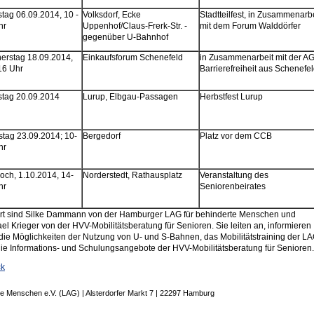
tag 06.09.2014, 10 -
Volksdorf, Ecke
Stadtteilfest, in Zusammenarb
hr
Uppenhof/Claus-Frerk-Str. -
mit dem Forum Walddörfer
gegenüber U-Bahnhof
erstag 18.09.2014,
Einkaufsforum Schenefeld
in Zusammenarbeit mit der A
16 Uhr
Barrierefreiheit aus Schenefe
tag 20.09.2014
Lurup, Elbgau-Passagen
Herbstfest Lurup
stag 23.09.2014; 10-
Bergedorf
Platz vor dem CCB
hr
och, 1.10.2014, 14-
Norderstedt, Rathausplatz
Veranstaltung des
hr
Seniorenbeirates
rt sind Silke Dammann von der Hamburger LAG für behinderte Menschen und
el Krieger von der HVV-Mobilitätsberatung für Senioren. Sie leiten an, informieren
die Möglichkeiten der Nutzung von U- und S-Bahnen, das Mobilitätstraining der L
ie Informations- und Schulungsangebote der HVV-Mobilitätsberatung für Senioren.
ck
e Menschen e.V. (LAG) | Alsterdorfer Markt 7 | 22297 Hamburg