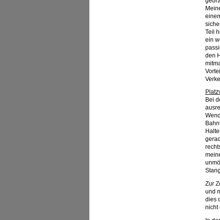
gebra
Meine
einem
siche
Teil 
ein w
passi
den H
mitma
Vorte
Verke
Platz
Bei d
ausre
Wende
Bahnf
Halte
gerad
recht
meine
unmög
Stang
Zur Z
und n
dies 
nicht