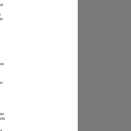
it
m
er
ein
nn
ann
cht