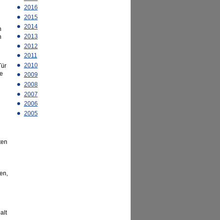
2016
2015
2014
n
2013
n
2012
2011
2010
Tür
ie
2009
2008
2007
2006
2005
ten
en,
alt