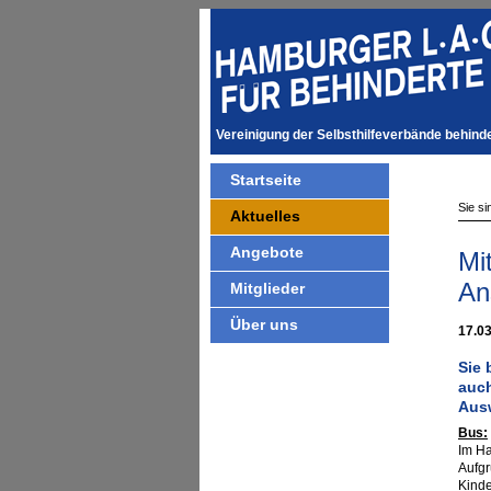
Vereinigung der Selbsthilfeverbände behin
Startseite
Sie si
Aktuelles
Angebote
Mi
An
Mitglieder
Über uns
17.0
Sie 
auch
Ausw
Bus:
Im Ha
Aufgr
Kinde