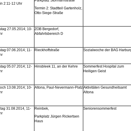
Parkplatz Stormarnstraße
in 2:11-12 Uhr
Termin 2: Stadtteil Gartenholz,
Otto-Siege-Straße
stag 27.05.2014; 10-
ZOB Bergedorf,
hr
Abfahrtsbereich D
tag 07.06.2014; 11-
Rieckhoffstraße
Sozialwoche der BAG Harbur
hr
tag 05.07.2014; 12-
Hinsbleek 11, an der Kehre
Sommerfest Hospital zum
hr
Heiligen Geist
woch 13.08.2014; 10-
Altona, Paul-Nevermann-Platz
Aktivitäten Gesundheitsamt
hr
Altona
tag 31.08.2014, 11-
Reinbek,
Seniorensommerfest
hr
Parkplatz Jürgen Rickertsen
Haus