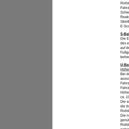
Rolls
Fahrz
Schw
Reakt
Strei
E-Sco
S-Ba
Die E
des e
auf d
Fußgä
beher
U-Ba
Höhen
Bei d
aussc
Fahrz
Fahrz
Höhen
ca. 
Die a
die i
Rolls
Die n
genut
Rolls