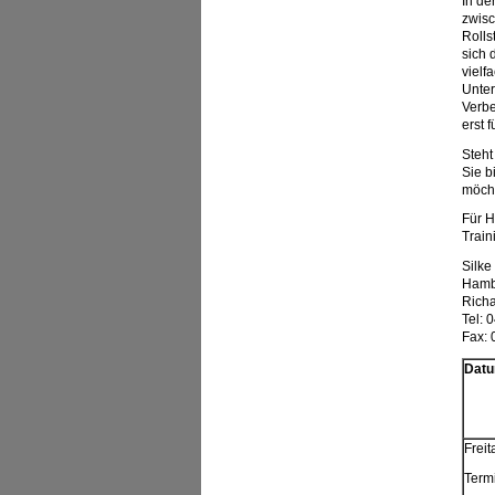
In de
zwisc
Rolls
sich 
vielf
Unter
Verbe
erst 
Steht
Sie b
möch
Für H
Train
Silk
Hambu
Richa
Tel: 
Fax: 
Datu
Freit
Term