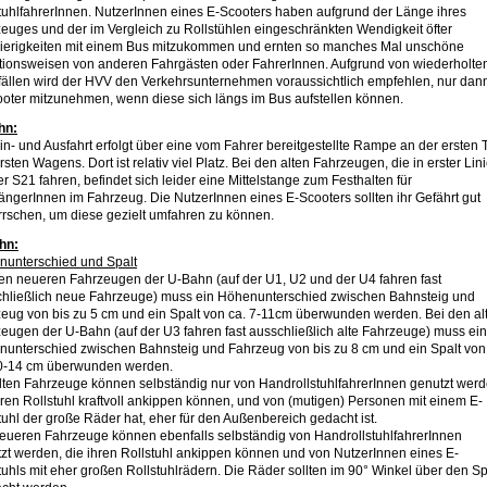
tuhlfahrerInnen. NutzerInnen eines E-Scooters haben aufgrund der Länge ihres
euges und der im Vergleich zu Rollstühlen eingeschränkten Wendigkeit öfter
ierigkeiten mit einem Bus mitzukommen und ernten so manches Mal unschöne
ionsweisen von anderen Fahrgästen oder FahrerInnen. Aufgrund von wiederholte
tfällen wird der HVV den Verkehrsunternehmen voraussichtlich empfehlen, nur dan
oter mitzunehmen, wenn diese sich längs im Bus aufstellen können.
hn:
in- und Ausfahrt erfolgt über eine vom Fahrer bereitgestellte Rampe an der ersten 
rsten Wagens. Dort ist relativ viel Platz. Bei den alten Fahrzeugen, die in erster Lin
er S21 fahren, befindet sich leider eine Mittelstange zum Festhalten für
ngerInnen im Fahrzeug. Die NutzerInnen eines E-Scooters sollten ihr Gefährt gut
rschen, um diese gezielt umfahren zu können.
hn:
unterschied und Spalt
en neueren Fahrzeugen der U-Bahn (auf der U1, U2 und der U4 fahren fast
hließlich neue Fahrzeuge) muss ein Höhenunterschied zwischen Bahnsteig und
eug von bis zu 5 cm und ein Spalt von ca. 7-11cm überwunden werden. Bei den al
eugen der U-Bahn (auf der U3 fahren fast ausschließlich alte Fahrzeuge) muss ein
unterschied zwischen Bahnsteig und Fahrzeug von bis zu 8 cm und ein Spalt von
10-14 cm überwunden werden.
lten Fahrzeuge können selbständig nur von HandrollstuhlfahrerInnen genutzt werd
hren Rollstuhl kraftvoll ankippen können, und von (mutigen) Personen mit einem E-
tuhl der große Räder hat, eher für den Außenbereich gedacht ist.
eueren Fahrzeuge können ebenfalls selbständig von HandrollstuhlfahrerInnen
zt werden, die ihren Rollstuhl ankippen können und von NutzerInnen eines E-
tuhls mit eher großen Rollstuhlrädern. Die Räder sollten im 90° Winkel über den Sp