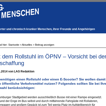
derter und chronisch kranker Menschen, ihrer Freunde und Angehörigen
nd hier:
Startseite
>
Aktuelles
>
Beitrag anzeigen
t dem Rollstuhl im ÖPNV – Vorsicht bei de
schaffung
3.2014 von LAG Redaktion
benötigen einen Rollstuhl oder einen E-Scooter? Sie wollen damit
 öffentliche Verkehrsmittel nutzen? Folgendes sollten Sie bei Ihr
ahl berücksichtigen:
mburger Stadtgebiet werden ausschließlich Busse mit einer Rampe eingesetzt.
und der Enge im Bus selbst und durch mitfahrende Fahrgäste mit Rollatoren,
rwagen und großem Gepäck ist zum Teil wenig Platz im Aufstellbereich für